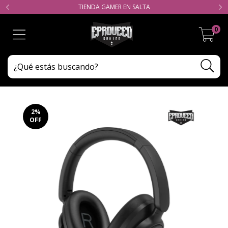
TIENDA GAMER EN SALTA
0
2
%
OFF