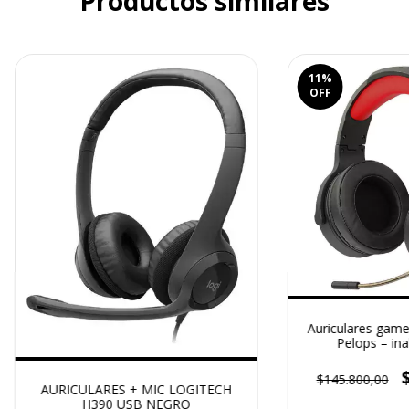
Productos similares
11
%
OFF
Auriculares gam
Pelops – ina
$145.800,00
AURICULARES + MIC LOGITECH
H390 USB NEGRO