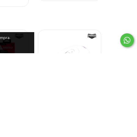
ompra.
YPERX
MOUSE T-DAGGER
 HASTE 2
BEIFADIER WHITE T-
HTWEIGHT
TGM206W RGB
0,00
$22.500,00