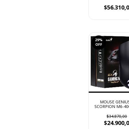
NEGRO
$56.310,
29
%
OFF
MOUSE GENIU
SCORPION M6-400
DPI)
$34.870,00
$24.900,