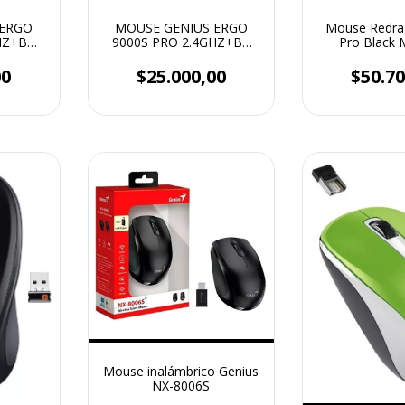
 ERGO
MOUSE GENIUS ERGO
Mouse Redra
HZ+BT
9000S PRO 2.4GHZ+BT
Pro Black
ROSA
00
$25.000,00
$50.70
Mouse inalámbrico Genius
NX-8006S