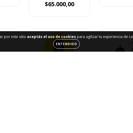
$65.000,00
ar por este sitio
aceptás el uso de cookies
para agilizar tu experiencia de c
ENTENDIDO
CH MX
ROSE
H
00
MOUSE LOGITECH
MOUSE H
WIRELESS POP MOUSE
PULSEFIRE
AMARILLO
ULTRA LIG
$32.900,00
$90.50