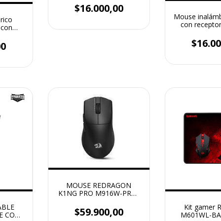
$16.000,00
Mouse inalámb
rico
con recepto
 con
7010 G
B
$16.00
00
MOUSE REDRAGON
K1NG PRO M916W-PRO-
4K (BLACK)
ABLE
Kit gamer 
$59.900,00
E CORE
M601WL-BA