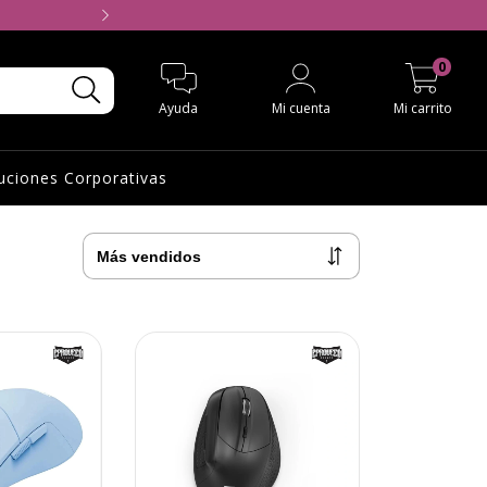
Seguinos en Instagra
0
Ayuda
Mi cuenta
Mi carrito
uciones Corporativas