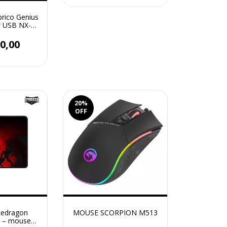
rico Genius
r USB NX-
reen
0,00
20
%
OFF
Redragon
MOUSE SCORPION M513
 – mouse