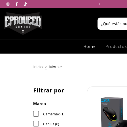
interés en toda la tienda!
Home
Producto
Inicio
>
Mouse
Filtrar por
Marca
Gamemax (1)
Genius (6)