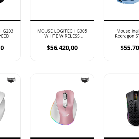
H G203
MOUSE LOGITECH G305
Mouse Ina
PEED
WHITE WIRELESS
Redragon 
LIGHTSPEED
(M917B-PRO) 
Blanco-A
00
$56.420,00
$55.70