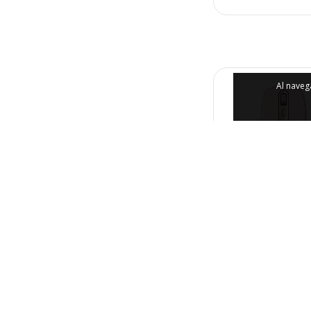
Al naveg
MOUSE LOGITE
ANYWHERE E 
BLUETOOT
$111.500,