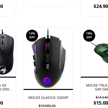
inalámbrico + 
inclu
00
$24.90
13
%
19
%
OFF
OFF
S GX
MOUSE TRUS
 (5000
GAV GA
$18.540
MOUSE GLADIUS 32000P
00
$15.00
$74.580,00