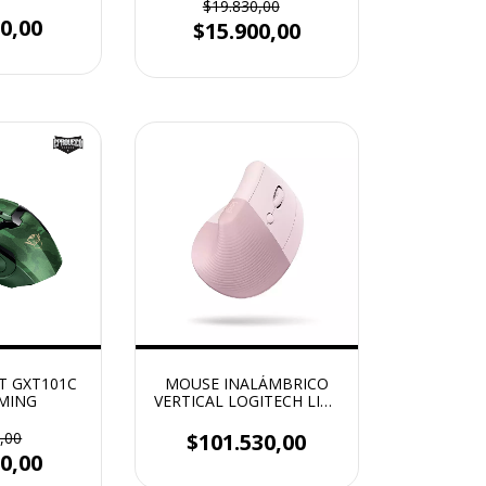
alfombrilla
$19.830,00
ida
0,00
$15.900,00
T GXT101C
MOUSE INALÁMBRICO
MING
VERTICAL LOGITECH LIFT
ROSA
,00
$101.530,00
0,00