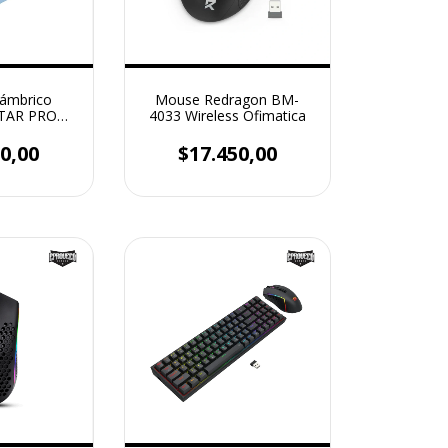
lámbrico
Mouse Redragon BM-
STAR PRO
4033 Wireless Ofimatica
– Celeste /
zulado
0,00
$17.450,00