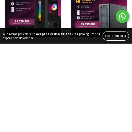
Al navegar por este sitio
aceptás el uso de cookies
para agilizar tu
ENTENDIDO
experiencia de compra.
PC Eproveed Play
PC Eproveed Creador
$1.079.990,00
$5.199.000,00