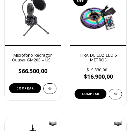
OFF
Micrófono Redragon
TIRA DE LUZ LED 5
Quasar GM200 – USB
METROS
Omnidireccional para
Streaming y Gaming
$66.500,00
$19.830,00
$16.900,00