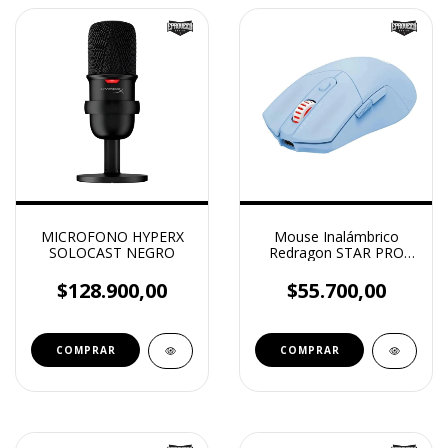
MICROFONO HYPERX
Mouse Inalámbrico
SOLOCAST NEGRO
Redragon STAR PRO
(M917B-PRO) – Celeste
/ Blanco-Azulado
$128.900,00
$55.700,00