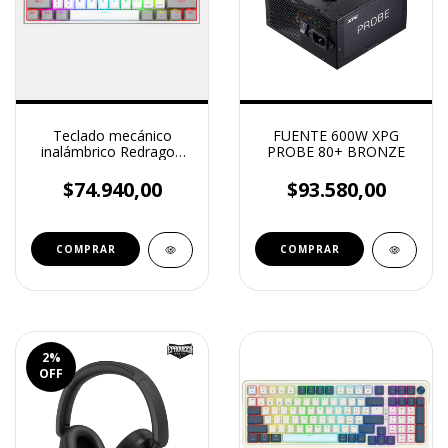
Teclado mecánico
FUENTE 600W XPG
inalámbrico Redragon
PROBE 80+ BRONZE
Fizz Pro K616 RGB
(White/Gray) – Red
$74.940,00
$93.580,00
Switch, layout español
2
%
OFF