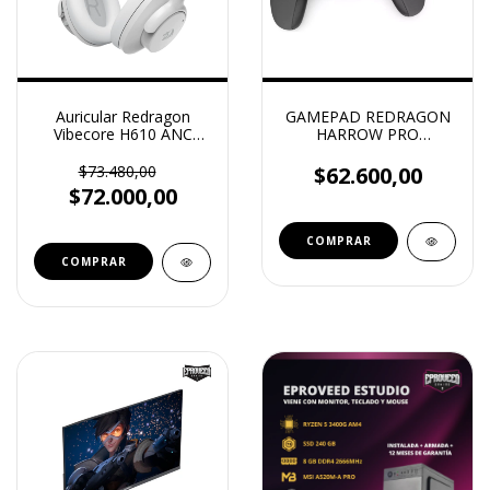
Auricular Redragon
GAMEPAD REDRAGON
Vibecore H610 ANC
HARROW PRO
Bluetooth Gris
INALAMBRICO PC
G808-PRO
$73.480,00
$62.600,00
$72.000,00