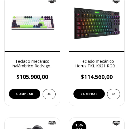
Teclado mecánico
Teclado mecánico
inalámbrico Redragon
Horus TKL K621 RGB –
EISA K686 MAX RGB –
mode wireless, Red
98 teclas, modo
Switch, compacto
$105.900,00
$114.560,00
inalámbrico + cable
(layout español)
15
%