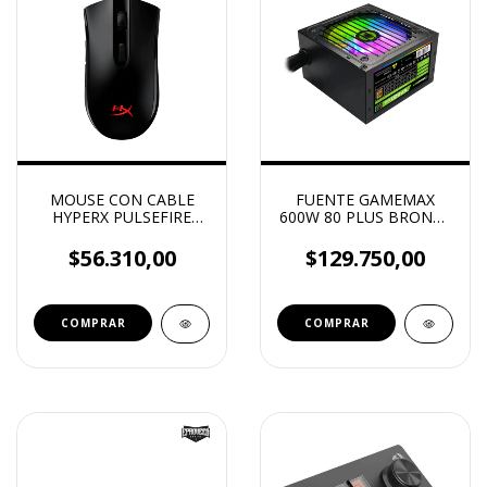
MOUSE CON CABLE
FUENTE GAMEMAX
HYPERX PULSEFIRE
600W 80 PLUS BRONZE
CORE NEGRO
POWER BLACK
EDITION
$56.310,00
$129.750,00