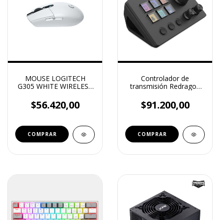
MOUSE LOGITECH
Controlador de
G305 WHITE WIRELESS
transmisión Redragon
LIGHTSPEED
Skyrider SS-551 Stream
Deck
$56.420,00
$91.200,00