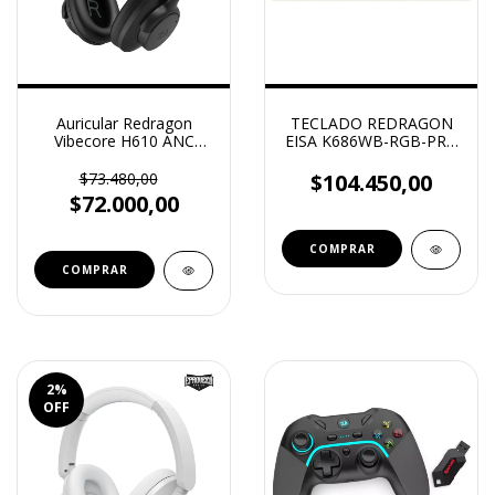
Auricular Redragon
TECLADO REDRAGON
Vibecore H610 ANC
EISA K686WB-RGB-PRO
Bluetooth Negro
WHITE/BLUE
$73.480,00
$104.450,00
$72.000,00
2
%
OFF