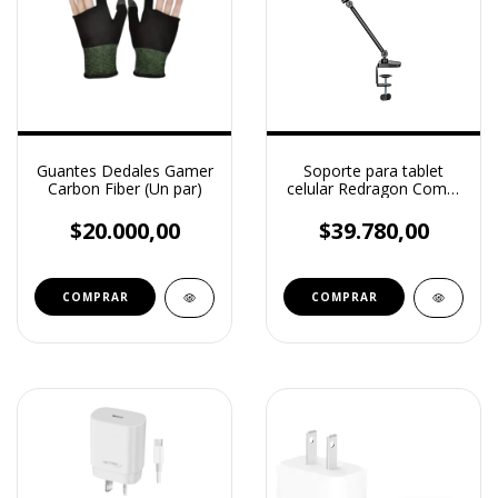
Guantes Dedales Gamer
Soporte para tablet
Carbon Fiber (Un par)
celular Redragon Comet
RDST39-03 Base
ajustable y metalico
$20.000,00
$39.780,00